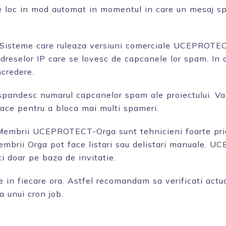
are loc in mod automat in momentul in care un mesaj 
. Sisteme care ruleaza versiuni comerciale UCEPROTECT
adreselor IP care se lovesc de capcanele lor spam. In 
ncredere.
pandesc numarul capcanelor spam ale proiectului. Va
ace pentru a bloca mai multi spameri.
mbrii UCEPROTECT-Orga sunt tehnicieni foarte price
. Membrii Orga pot face listari sau delistari manuale.
ti doar pe baza de invitatie.
te in fiecare ora. Astfel recomandam sa verificati actua
a unui cron job.